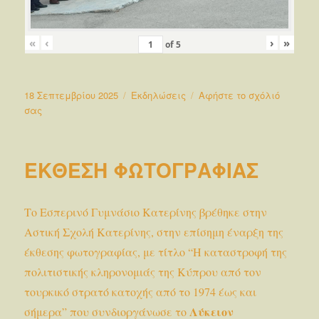
«
‹
›
»
of
5
Δημοσιεύτηκε
Κατηγορίες
18 Σεπτεμβρίου 2025
Εκδηλώσεις
Αφήστε το σχόλιό
την
στο
σας
ΑΓΙΑΣΜΟΣ
2025
ΕΚΘΕΣΗ ΦΩΤΟΓΡΑΦΙΑΣ
Το Εσπερινό Γυμνάσιο Κατερίνης βρέθηκε στην
Αστική Σχολή Κατερίνης, στην επίσημη έναρξη της
έκθεσης φωτογραφίας, με τίτλο “Η καταστροφή της
πολιτιστικής κληρονομιάς της Κύπρου από τον
τουρκικό στρατό κατοχής από το 1974 έως και
Λύκειον
σήμερα” που συνδιοργάνωσε το