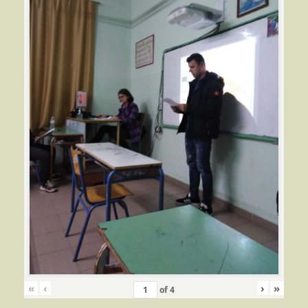
«
‹
›
»
of
4