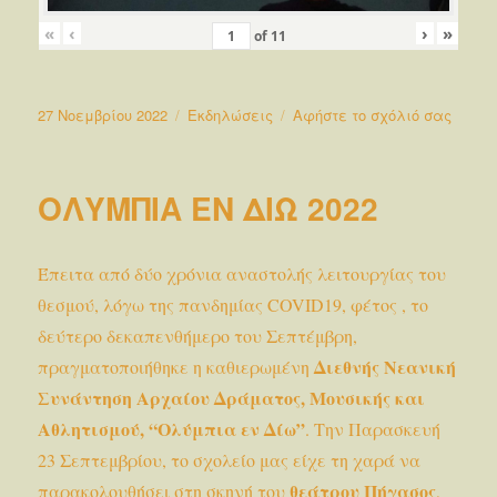
«
‹
›
»
of
11
Δημοσιεύτηκε
Κατηγορίες
στο
27 Νοεμβρίου 2022
Εκδηλώσεις
Αφήστε το σχόλιό σας
την
Εορτα
της
σημαί
ΟΛΥΜΠΙΑ ΕΝ ΔΙΩ 2022
και
της
Εθνικ
Έπειτα από δύο χρόνια αναστολής λειτουργίας του
Επετε
της
θεσμού, λόγω της πανδημίας COVID19, φέτος , το
28ης
δεύτερο δεκαπενθήμερο του Σεπτέμβρη,
Οκτωβ
Διεθνής Νεανική
πραγματοποιήθηκε η καθιερωμένη
2022
Συνάντηση Αρχαίου Δράματος, Μουσικής και
Αθλητισμού, “Ολύμπια εν Δίω”
. Την Παρασκευή
23 Σεπτεμβρίου, το σχολείο μας είχε τη χαρά να
θεάτρου Πήγασος
παρακολουθήσει στη σκηνή του
,