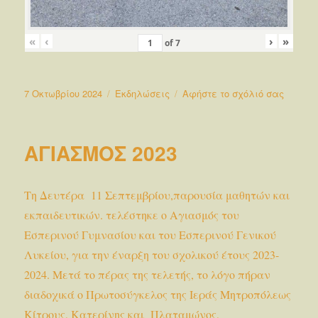
«
‹
›
»
of
7
Δημοσιεύτηκε
Κατηγορίες
στο
7 Οκτωβρίου 2024
Εκδηλώσεις
Αφήστε το σχόλιό σας
την
ΑΓΙΑΣ
2024
ΑΓΙΑΣΜΟΣ 2023
Τη Δευτέρα 11 Σεπτεμβρίου,παρουσία μαθητών και
εκπαιδευτικών. τελέστηκε ο Αγιασμός του
Εσπερινού Γυμνασίου και του Εσπερινού Γενικού
Λυκείου, για την έναρξη του σχολικού έτους 2023-
2024. Μετά το πέρας της τελετής, το λόγο πήραν
διαδοχικά ο Πρωτοσύγκελος της Ιεράς Μητροπόλεως
Κίτρους, Κατερίνης και Πλαταμώνος,