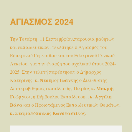
την
ΕΚΘΕ
ΦΩΤΟ
ΑΓΙΑΣΜΟΣ 2024
Την Τετάρτη 11 Σεπτεμβρίου,παρουσία μαθητών
και εκπαιδευτικών. τελέστηκε ο Αγιασμός του
Εσπερινού Γυμνασίου και του Εσπερινού Γενικού
Λυκείου, για την έναρξη του σχολικού έτους 2024-
2025. Στην τελετή παρέστησαν ο Δήμαρχος
κ.
Ντούμος Ιωάννης
Κατερίνης,
ο Διευθυντής
κ. Μακρής
Δευτεροβάθμιας εκπαίδευσης Πιερίας
Γεώργιος
κ. Αγγέλη
, η Σύμβουλος Εκπαίδευσης,
Βάνα
και ο Προϊστάμενος Εκπαιδευτικών Θεμάτων,
κ. Σταματόπουλος Κωνσταντίνος
.