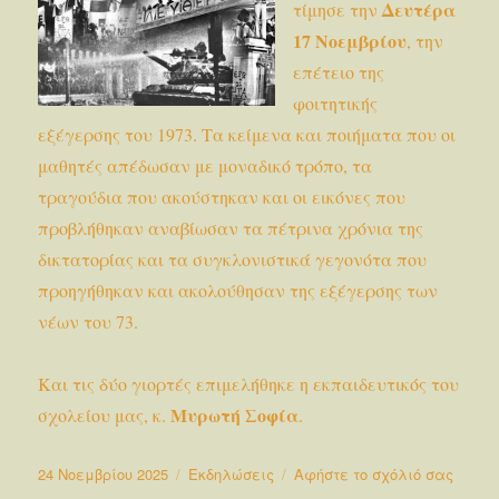
Δευτέρα
τίμησε την
17 Νοεμβρίου
, την
επέτειο της
φοιτητικής
εξέγερσης του 1973. Τα κείμενα και ποιήματα που οι
μαθητές απέδωσαν με μοναδικό τρόπο, τα
τραγούδια που ακούστηκαν και οι εικόνες που
προβλήθηκαν αναβίωσαν τα πέτρινα χρόνια της
δικτατορίας και τα συγκλονιστικά γεγονότα που
προηγήθηκαν και ακολούθησαν της εξέγερσης των
νέων του 73.
Και τις δύο γιορτές επιμελήθηκε η εκπαιδευτικός του
Μυρωτή Σοφία
σχολείου μας, κ.
.
Δημοσιεύτηκε
Κατηγορίες
στο
24 Νοεμβρίου 2025
Εκδηλώσεις
Αφήστε το σχόλιό σας
την
Εορτα