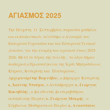
της
Εθνικ
ΑΓΙΑΣΜΟΣ 2025
Επετε
της
28ης
Την Πέςμπτη 11 Σεπτεμβρίου,παρουσία μαθητών
Οκτωβ
και
και εκπαιδευτικών. τελέστηκε ο Αγιασμός του
της
Εσπερινού Γυμνασίου και του Εσπερινού Γενικού
Επετε
Λυκείου, για την έναρξη του σχολικού έτους 2025-
της
Εξέγε
2026. Μετά το πέρας της τελετής, το λόγο πήραν
του
διαδοχικά ο Πρωτοσύγκελος της Ιεράς Μητροπόλεως
Πολυτ
Κίτρους, Κατερίνης και Πλαταμώνος,
ρχιμανδρίτης Βαρνάβας
Α
, ο Δήμαρχος Κατερίνης
κ.
Ιωάννης Ντούμος
κ. Γεώργιος
, ο Αντιδήμαρχος
Κοκαβίδης
, ο Διευθυντής Δευτεροβάθμιας
κ. Γεώργιος
Μακρής
εκπαίδευσης Πιερίας
, ο
κ. Αναστάσιος
Σύμβουλος Μαθηματικών Πιερίας