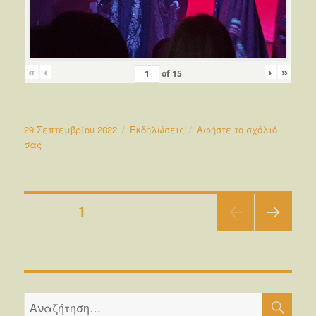
«
‹
›
»
of
15
Δημοσιεύτηκε
Κατηγορίες
29 Σεπτεμβρίου 2022
Εκδηλώσεις
Αφήστε το σχόλιό
την
στο
σας
ΟΛΥΜΠΙΑ
ΕΝ
ΔΙΩ
Σελιδοποίηση
2022
ΣΕΛΊΔΑ
1
ΕΠΌ
άρθρων
ΜΕΝ
Η
ΣΕΛΊ
ΔΑ
ΑΝΑ
Αναζήτηση