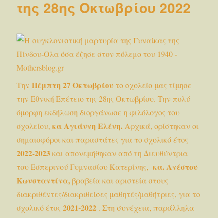
της 28ης Οκτωβρίου 2022
βίας
κατά
των
γυναικώ
Πέμπτη 27 Οκτωβρίου
Την
το σχολείο μας τίμησε
την Εθνική Επέτειο της 28ης Οκτωβρίου. Την πολύ
όμορφη εκδήλωση διοργάνωσε η φιλόλογος του
κα Αγιάννη Ελένη.
σχολείου,
Αρχικά, ορίστηκαν οι
σημαιοφόροι και παραστάτες για το σχολικό έτος
2022-2023
και απονεμήθηκαν από τη Διευθύντρια
κα. Ανέστου
του Εσπερινού Γυμνασίου Κατερίνης,
Κωνσταντίνα,
βραβεία και αριστεία στους
διακριθέντες/διακριθείσες μαθητές/μαθήτριες, για το
2021-2022
σχολικό έτος
. Στη συνέχεια, παράλληλα