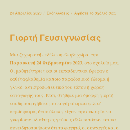
Δημοσιεύτηκε
Κατηγορίες
στο
24 Απριλίου 2023
Εκδηλώσεις
Αφήστε το σχόλιό σας
την
Η
επέτει
της
Γιορτή Γευσιγνωσίας
25ης
Μαρτίο
Μια ξεχωριστή εκδήλωση έλαβε χώρα, την
Παρασκευή 24 Φεβρουαρίου 2023
, στο σχολείο μας.
Οι μαθητές/τριες και οι εκπαιδευτικοί έφεραν ο
καθένας/καθεμία κάποιο παραδοσιακό έδεσμα ή
γλυκό, αντιπροσωπευτικό του τόπου ή χώρας
καταγωγής τους. Έτσι, στήθηκε μια όμορφη γιορτή
και δημιουργήθηκε μια ευχάριστη και φιλική
ατμόσφαιρα, όπου όλοι/ες είχαν την ευκαιρία να
γνωρίσουν ιδιαίτερες γεύσεις άλλων τόπων και να
συνειδητοποιήσουν ότι το φαγητό, οι συνταγές και ο