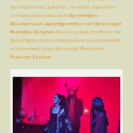
την παράσταση “Αριάδνη”, την οποία παρουσίασε
Εργαστήριο
ως παράλληλη εκδήλωση το
Πολυτροπικών Δραστηριοτήτων του Οργανισμού
Φεστιβάλ Ολύμπου
. Καλλιτεχνικός υπεύθυνος του
Εργαστηρίου είναι ο εκπαιδευτικός και συντονιστής
εκπαιδευτικού έργου Κεντρικής Μακεδονίας,
Νικόλαος Γραίκος
.