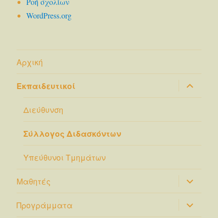
Ροή σχολίων
WordPress.org
Αρχική
επέκτασ
Εκπαιδευτικοί
του
μενού
απόγονο
Διεύθυνση
Σύλλογος Διδασκόντων
Υπεύθυνοι Τμημάτων
επέκτασ
Μαθητές
του
μενού
απόγονο
επέκτασ
Προγράμματα
του
μενού