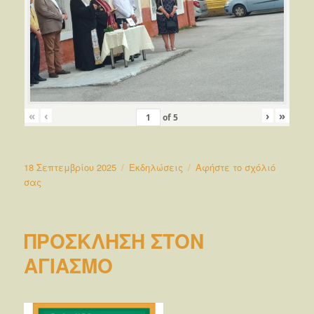
«
‹
›
»
of
5
Δημοσιεύτηκε
Κατηγορίες
18 Σεπτεμβρίου 2025
Εκδηλώσεις
Αφήστε το σχόλιό
την
στο
σας
ΑΓΙΑΣΜΟΣ
2025
ΠΡΟΣΚΛΗΣΗ ΣΤΟΝ
ΑΓΙΑΣΜΟ