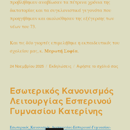
προβλήθηκαν αναβίωσαν τα πέτρινα χρόνια της
δικτατορίας και τα συγκλονιστικά γεγονότα που
προηγήθηκαν και ακολούθησαν της εξέγερσης των
νέων του 73.
Και τις δύο γιορτές επιμελήθηκε η εκπαιδευτικός του
Μυρωτή Σοφία
σχολείου μας, κ.
.
Δημοσιεύτηκε
Κατηγορίες
στο
24 Νοεμβρίου 2025
Εκδηλώσεις
Αφήστε το σχόλιό σας
την
Εορτα
της
Εθνικ
Εσωτερικός Κανονισμός
Επετε
της
Λειτουργίας Εσπερινού
28ης
Γυμνασίου Κατερίνης
Οκτωβ
και
της
Επετε
Εσωτερικός_Κανονισμός_Λειτουργίας-Εσπερινού-Γυμνασίου-