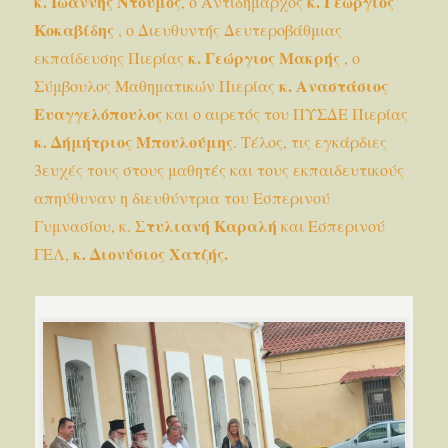
κ.
Ιωάννης Ντούμος
κ. Γεώργιος
, ο Αντιδήμαρχος
Κοκαβίδης
, ο Διευθυντής Δευτεροβάθμιας
κ. Γεώργιος
Μακρής
εκπαίδευσης Πιερίας
, ο
κ. Αναστάσιος
Σύμβουλος Μαθηματικών Πιερίας
Ευαγγελόπουλος
και ο αιρετός του ΠΥΣΔΕ Πιερίας
κ.
Δήμήτριος Μπουλούμης
. Τέλος, τις εγκάρδιες
3ευχές τους στους μαθητές και τους εκπαιδευτικούς
απηύθυναν η διευθύντρια του Εσπερινού
Στυλιανή Καραλή
Γυμνασίου, κ.
και Εσπερινού
κ. Διονύσιος Χατζής.
ΓΕΛ,