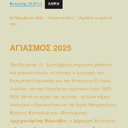
της
Κατερίνης_24-25-1-1
ΛΉΨΗ
Εξέγε
του
Δημοσιεύτηκε
Κατηγορίες
24 Νοεμβρίου 2025
Ανακοινώσεις
Αφήστε το σχόλιό
Πολυτ
την
στο
σας
Εσωτερικός
Κανονισμός
Λειτουργίας
ΑΓΙΑΣΜΟΣ 2025
Εσπερινού
Γυμνασίου
Κατερίνης
Την Πέςμπτη 11 Σεπτεμβρίου,παρουσία μαθητών
και εκπαιδευτικών. τελέστηκε ο Αγιασμός του
Εσπερινού Γυμνασίου και του Εσπερινού Γενικού
Λυκείου, για την έναρξη του σχολικού έτους 2025-
2026. Μετά το πέρας της τελετής, το λόγο πήραν
διαδοχικά ο Πρωτοσύγκελος της Ιεράς Μητροπόλεως
Κίτρους, Κατερίνης και Πλαταμώνος,
ρχιμανδρίτης Βαρνάβας
Α
, ο Δήμαρχος Κατερίνης