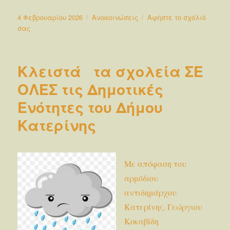
Δημοσιεύτηκε
Κατηγορίες
4 Φεβρουαρίου 2026
Ανακοινώσεις
Αφήστε το σχόλιό
την
στο
σας
Ενημέρωση
σχετικά
με
Κλειστά τα σχολεία ΣΕ
τις
απουσίες
ΟΛΕΣ τις Δημοτικές
μαθητών/
Ενότητες του Δήμου
τριών
λόγω
Κατερίνης
των
εποχικών
ιογενών
αναπνευστικών
Με απόφαση του
λοιμώξεων
αρμόδιου
αντιδημάρχου
Κατερίνης, Γεώργιου
Κοκαβίδη