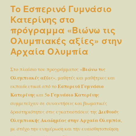
σχολεία
Το Εσπερινό Γυμνάσιο
ΣΕ
ΟΛΕΣ
Κατερίνης στο
τις
πρόγραμμα «Βιώνω τις
Δημοτικές
Ενότητες
Ολυμπιακές αξίες» στην
του
Δήμου
Αρχαία Ολυμπία
Κατερίνης
Βιώνω τις
Στο πλαίσιο του προγράμματος «
Ολυμπιακές αξίες
», μαθητές και μαθήτριες και
Εσπερινό Γυμνάσιο
εκπαιδευτικοί από το
Κατερίνης
ο Γυμνάσιο Κατερίνης
και 5
συμμετείχαν σε συναντήσεις και βιωματικές
Διεθνούς
δραστηριότητες στις εγκαταστάσεις της
Ολυμπιακής Ακαδημίας στην Αρχαία Ολυμπία
,
με στόχο την ενημέρωση και την ευαισθητοποίηση