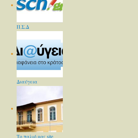
Π.Σ.Δ
Διαύγεια
Το παλιό μας site