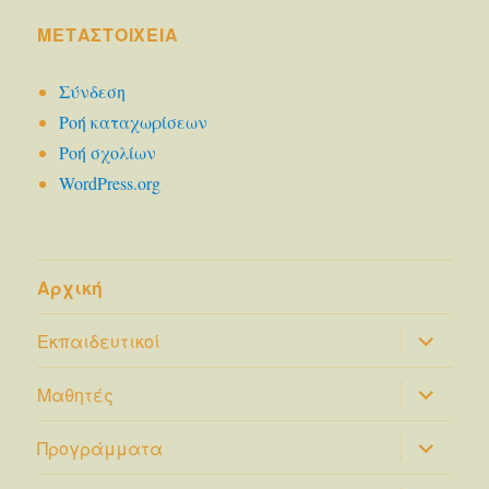
ΜΕΤΑΣΤΟΙΧΕΊΑ
Σύνδεση
Ροή καταχωρίσεων
Ροή σχολίων
WordPress.org
Αρχική
επέκτασ
Εκπαιδευτικοί
του
μενού
απόγονο
επέκτασ
Μαθητές
του
μενού
απόγονο
επέκτασ
Προγράμματα
του
μενού