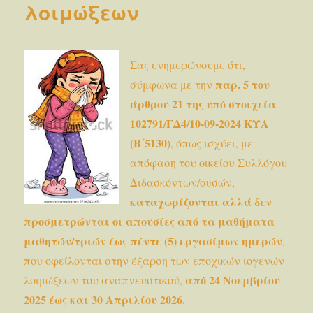
Εσπεριν
λοιμώξεων
Γυμνάσι
και
Εσπεριν
ΓΕΛ
Σας ενημερώνουμε ότι,
Κατερίν
παρ. 5 του
σύμφωνα με την
άρθρου 21 της υπό στοιχεία
102791/ΓΔ4/10-09-2024 ΚΥΑ
(Β΄5130)
, όπως ισχύει, με
απόφαση του οικείου Συλλόγου
Διδασκόντων/ουσών,
καταχωρίζονται αλλά δεν
προσμετρώνται οι απουσίες από τα μαθήματα
μαθητών/τριών έως πέντε (5) εργασίμων ημερών
,
που οφείλονται στην έξαρση των εποχικών ιογενών
από 24 Νοεμβρίου
λοιμώξεων του αναπνευστικού,
2025 έως και 30 Απριλίου 2026.