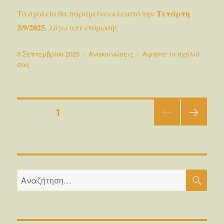
Τετάρτη
Το σχολείο θα παραμείνει κλειστό την
3/9/2025
, λόγω απεντόμωσης
Δημοσιεύτηκε
Κατηγορίες
3 Σεπτεμβρίου 2025
Ανακοινώσεις
Αφήστε το σχόλιό
την
στο
σας
ΕΚΤΑΚΤΗ
ΑΝΑΚΟΙΝΩΣΗ
Σελιδοποίηση
ΣΕΛΊΔΑ
1
ΕΠΌ
άρθρων
ΜΕΝ
Η
ΣΕΛΊ
ΔΑ
ΑΝΑ
Αναζήτηση
για: