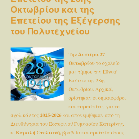
πρόγραμ
Οκτωβρίου και της
«Βιώνω
τις
Επετείου της Εξέγερσης
Ολυμπια
αξίες»
του Πολυτεχνείου
στην
Αρχαία
Ολυμπία
Δευτέρα 27
Την
Οκτωβρίου
το σχολείο
μας τίμησε την Εθνική
Επέτειο της 28ης
Οκτωβρίου. Αρχικά,
ορίστηκαν οι σημαιοφόροι
και παραστάτες για το
2025-2026
σχολικό έτος
και απονεμήθηκαν από τη
Διευθύντρια του Εσπερινού Γυμνασίου Κατερίνης,
κ. Καραλή Στυλιανή,
βραβεία και αριστεία στους