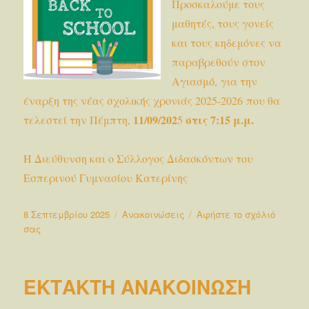
Προσκαλούμε τους
μαθητές, τους γονείς
και τους κηδεμόνες να
παραβρεθούν στον
Αγιασμό, για την
έναρξη της νέας σχολικής χρονιάς 2025-2026 που θα
11/09/202
στις 7:15 μ.μ.
τελεστεί την Πέμπτη,
5
Η Διεύθυνση και ο Σύλλογος Διδασκόντων του
Εσπερινού Γυμνασίου Κατερίνης
Δημοσιεύτηκε
Κατηγορίες
8 Σεπτεμβρίου 2025
Ανακοινώσεις
Αφήστε το σχόλιό
την
στο
σας
ΠΡΟΣΚΛΗΣΗ
ΣΤΟΝ
ΑΓΙΑΣΜΟ
ΕΚΤΑΚΤΗ ΑΝΑΚΟΙΝΩΣΗ