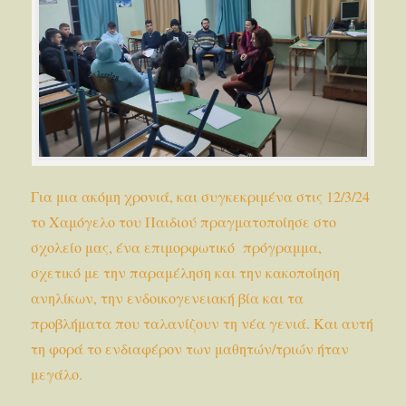
Για μια ακόμη χρονιά, και συγκεκριμένα στις 12/3/24
το Χαμόγελο του Παιδιού πραγματοποίησε στο
σχολείο μας, ένα επιμορφωτικό πρόγραμμα,
σχετικό με την παραμέληση και την κακοποίηση
ανηλίκων, την ενδοικογενειακή βία και τα
προβλήματα που ταλανίζουν τη νέα γενιά. Και αυτή
τη φορά το ενδιαφέρον των μαθητών/τριών ήταν
μεγάλο.