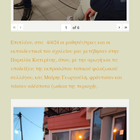
«
‹
›
»
of
6
Επιπλέον, στις 4/4/24 οι μαθητές/τριες και οι
εκπαιδευτικοί του σχολείου μας μετέβησαν στην
Παραλία Κατερίνης, όπου, με την αρωγή και τις
υποδείξεις της εκπροσώπου τοπικού φιλοζωικού
συλλόγου, κας Μαίρης Γεωργούλη, φρόντισαν και
τάισαν αδέσποτα ζωάκια της περιοχής.