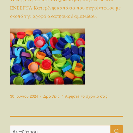
ΕΝΕΕΓΥΛ Κατερίνης καπάκια που συγκέντρωσε με
σκοπό την αγορά αναπηρικού αμαξιδίου.
Δημοσιεύτηκε
Κατηγορίες
στο
30 Ιουνίου 2024
Δράσεις
Αφήστε το σχόλιό σας
την
Οι
δράσεις
του
σχολείου
ΑΝΑ
μας
Αναζήτηση