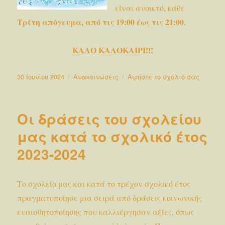
είναι ανοικτό, κάθε
Τρίτη απόγευμα, από τις 19:00 έως τις 21:00
.
ΚΑΛΟ ΚΑΛΟΚΑΙΡΙ!!!
Δημοσιεύτηκε
Κατηγορίες
στο
30 Ιουνίου 2024
Ανακοινώσεις
Αφήστε το σχόλιό σας
την
Λειτουρ
του
σχολείο
Οι δράσεις του σχολείου
κατά
τους
μας κατά το σχολικό έτος
θερινού
2023-2024
μήνες
Το σχολείο μας και κατά το τρέχον σχολικό έτος
πραγματοποίησε μια σειρά από δράσεις κοινωνικής
ευαισθητοποίησης που καλλιέργησαν αξίες, όπως