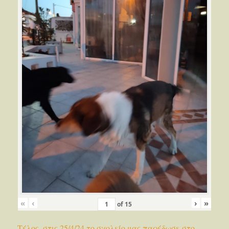
«
‹
›
»
of
15
Τέλος, στις 25/4/24 το σχολείο μας παρέδωσε στο