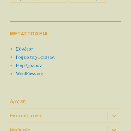
ΜΕΤΑΣΤΟΙΧΕΊΑ
Σύνδεση
Ροή καταχωρίσεων
Ροή σχολίων
WordPress.org
Αρχική
επέκτασ
Εκπαιδευτικοί
του
μενού
απόγονο
επέκτασ
Μαθητές