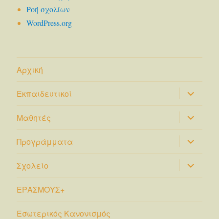
Ροή σχολίων
WordPress.org
Αρχική
επέκτασ
Εκπαιδευτικοί
του
μενού
απόγονο
επέκτασ
Μαθητές
του
μενού
απόγονο
επέκτασ
Προγράμματα
του
μενού
απόγονο
επέκτασ
Σχολείο
του
μενού
απόγονο
ΕΡΑΣΜΟΥΣ+
Εσωτερικός Κανονισμός