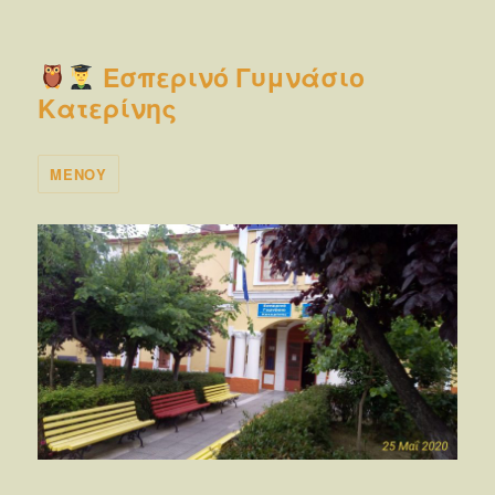
Εσπερινό Γυμνάσιο
Κατερίνης
ΜΕΝΟΎ