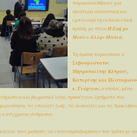
παρακολουθήσουν μια
ιδιαίτερα ουσιαστική και
εμπνευσμένη εκπαιδευτική
δράση, με τίτλο
Η Ζωή με
Μιαν « Άλλη» Ματιά.
Τη δράση παρουσίασε ο
Σεβασμιώτατος
Μητροπολίτης Κίτρους,
Κατερίνης και Πλαταμώνο
κ. Γεώργιος,
ο οποίος, μέσα
ανθρώπινο και βιωματικό λόγο, προσέγγισε ζητήματα που
ερινότητα, τις επιλογές ζωής, τις δυσκολίες και τις προκλήσει
ι ο σύγχρονος άνθρωπος.
κάλεσε τους μαθητές να επαναπροσδιορίσουν τον τρόπο με το