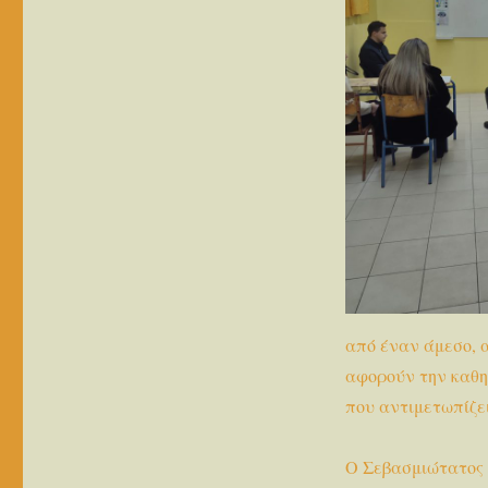
Μιαν
«Άλλη»
Ματιά
στο
Εσπερινό
Γυμνάσιο
και
Εσπερινό
ΓΕΛ
Κατερίνης
από έναν άμεσο, 
αφορούν την καθημ
που αντιμετωπίζε
Ο Σεβασμιώτατος 