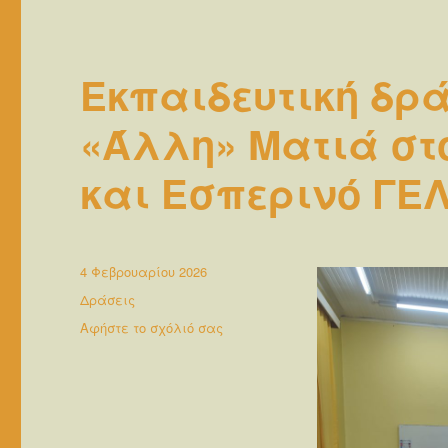
Εκπαιδευτική δρά
«Άλλη» Ματιά στ
και Εσπερινό ΓΕ
Δημοσιεύτηκε
4 Φεβρουαρίου 2026
την
Κατηγορίες
Δράσεις
στο
Αφήστε το σχόλιό σας
Εκπαιδευτική
δράση
Η
Ζωή
με