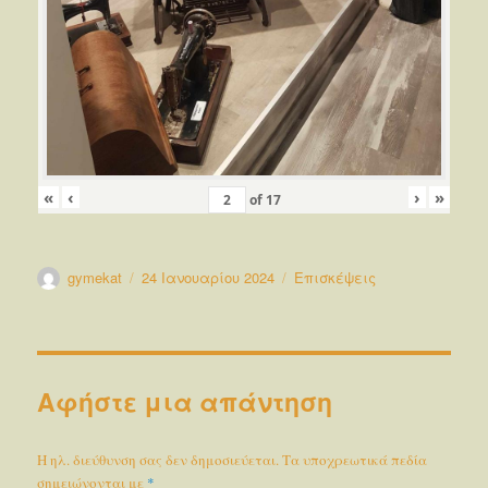
«
‹
›
»
of
17
Συντάκτης
Δημοσιεύτηκε
Κατηγορίες
gymekat
24 Ιανουαρίου 2024
Επισκέψεις
την
Αφήστε μια απάντηση
Η ηλ. διεύθυνση σας δεν δημοσιεύεται.
Τα υποχρεωτικά πεδία
σημειώνονται με
*