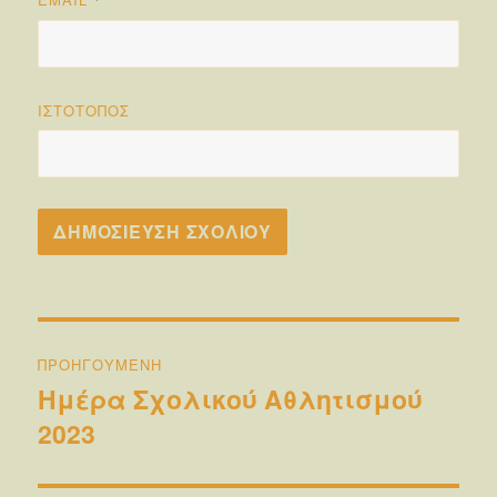
ΙΣΤΌΤΟΠΟΣ
Πλοήγηση
ΠΡΟΗΓΟΎΜΕΝΗ
άρθρων
Ημέρα Σχολικού Αθλητισμού
Προηγούμενο
2023
άρθρο: